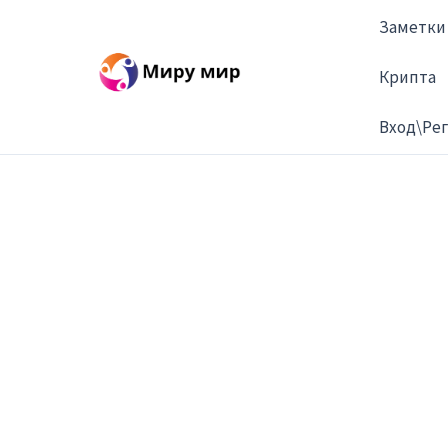
Перейти
Заметки
к
содержимому
Крипта
Вход\Ре