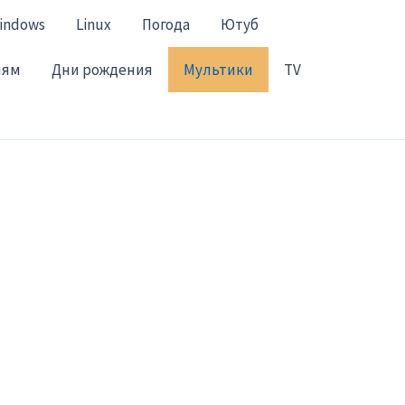
indows
Linux
Погода
Ютуб
лям
Дни рождения
Мультики
TV