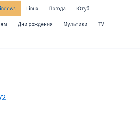
indows
Linux
Погода
Ютуб
лям
Дни рождения
Мультики
TV
V2