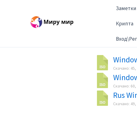
Перейти
Заметки
к
содержимому
Крипта
Вход\Ре
Window
Скачано: 45, 
Window
Скачано: 60, 
Rus Win
Скачано: 49, 