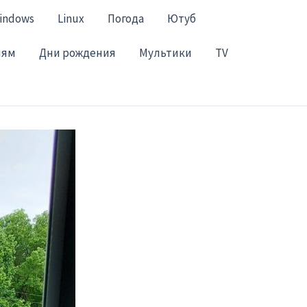
indows
Linux
Погода
Ютуб
лям
Дни рождения
Мультики
TV