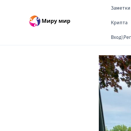
Перейти
Заметки
к
содержимому
Крипта
Вход\Ре