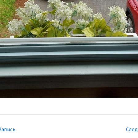
Запись
След